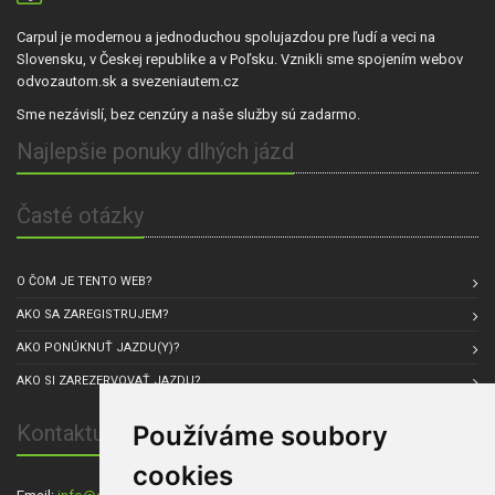
Carpul je modernou a jednoduchou spolujazdou pre ľudí a veci na
Slovensku, v Českej republike a v Poľsku. Vznikli sme spojením webov
odvozautom.sk a svezeniautem.cz
Sme nezávislí, bez cenzúry a naše služby sú zadarmo.
Najlepšie ponuky dlhých jázd
Časté otázky
O ČOM JE TENTO WEB?
AKO SA ZAREGISTRUJEM?
AKO PONÚKNUŤ JAZDU(Y)?
AKO SI ZAREZERVOVAŤ JAZDU?
Používáme soubory
Kontaktuj nás
cookies