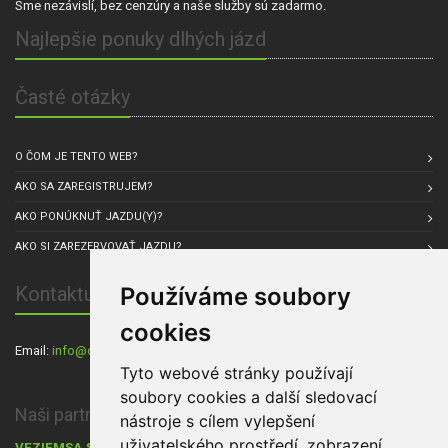
Sme nezávislí, bez cenzúry a naše služby sú zadarmo.
Najlepšie ponuky dlhých jázd
Časté otázky
O ČOM JE TENTO WEB?
AKO SA ZAREGISTRUJEM?
AKO PONÚKNUŤ JAZDU(Y)?
AKO SI ZAREZERVOVAŤ JAZDU?
Používáme soubory
Kontaktuj nás
cookies
Email:
info@carpul.eu
, Sídlo spoločnosti: Praha, Česká republika
Tyto webové stránky používají
soubory cookies a další sledovací
Naši partneri:
nástroje s cílem vylepšení
uživatelského prostředí, zobrazení
VEZIEMSA.SK