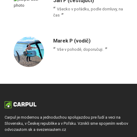
Jan F (cestujúci)
Všecko v pořádku, podle domluvy, na
čas
Marek P (vodič)
Vše v pohodě, doporučuji.
Carpul je modernou a jednoduchou spolujazdou pre ľudí a veci na
Slovensku, v Českej republike a v Poľsku. Vznikli sme spojením webov
odvozautom.sk a svezeniautem.cz