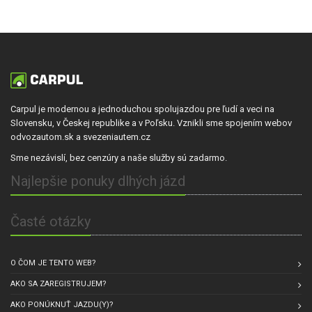
Carpul je modernou a jednoduchou spolujazdou pre ľudí a veci na
Slovensku, v Českej republike a v Poľsku. Vznikli sme spojením webov
odvozautom.sk a svezeniautem.cz
Sme nezávislí, bez cenzúry a naše služby sú zadarmo.
Najlepšie ponuky dlhých jázd
Časté otázky
O ČOM JE TENTO WEB?
AKO SA ZAREGISTRUJEM?
AKO PONÚKNUŤ JAZDU(Y)?