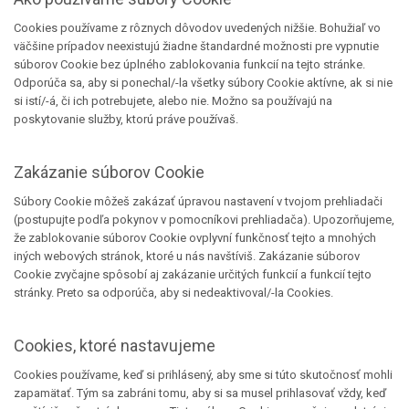
Cookies používame z rôznych dôvodov uvedených nižšie. Bohužiaľ vo
väčšine prípadov neexistujú žiadne štandardné možnosti pre vypnutie
súborov Cookie bez úplného zablokovania funkcií na tejto stránke.
Odporúča sa, aby si ponechal/-la všetky súbory Cookie aktívne, ak si nie
si istí/-á, či ich potrebujete, alebo nie. Možno sa používajú na
poskytovanie služby, ktorú práve používaš.
Zakázanie súborov Cookie
Súbory Cookie môžeš zakázať úpravou nastavení v tvojom prehliadači
(postupujte podľa pokynov v pomocníkovi prehliadača). Upozorňujeme,
že zablokovanie súborov Cookie ovplyvní funkčnosť tejto a mnohých
iných webových stránok, ktoré u nás navštíviš. Zakázanie súborov
Cookie zvyčajne spôsobí aj zakázanie určitých funkcií a funkcií tejto
stránky. Preto sa odporúča, aby si nedeaktivoval/-la Cookies.
Cookies, ktoré nastavujeme
Cookies používame, keď si prihlásený, aby sme si túto skutočnosť mohli
zapamätať. Tým sa zabráni tomu, aby si sa musel prihlasovať vždy, keď