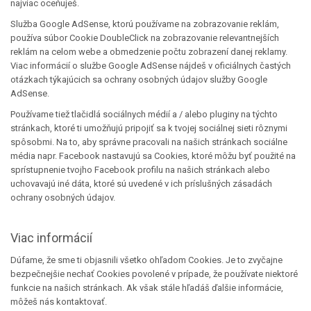
najviac oceňuješ.
Služba Google AdSense, ktorú používame na zobrazovanie reklám,
používa súbor Cookie DoubleClick na zobrazovanie relevantnejších
reklám na celom webe a obmedzenie počtu zobrazení danej reklamy.
Viac informácií o službe Google AdSense nájdeš v oficiálnych častých
otázkach týkajúcich sa ochrany osobných údajov služby Google
AdSense.
Používame tiež tlačidlá sociálnych médií a / alebo pluginy na týchto
stránkach, ktoré ti umožňujú pripojiť sa k tvojej sociálnej sieti rôznymi
spôsobmi. Na to, aby správne pracovali na našich stránkach sociálne
média napr. Facebook nastavujú sa Cookies, ktoré môžu byť použité na
sprístupnenie tvojho Facebook profilu na našich stránkach alebo
uchovavajú iné dáta, ktoré sú uvedené v ich príslušných zásadách
ochrany osobných údajov.
Viac informácií
Dúfame, že sme ti objasnili všetko ohľadom Cookies. Je to zvyčajne
bezpečnejšie nechať Cookies povolené v prípade, že používate niektoré
funkcie na našich stránkach. Ak však stále hľadáš ďalšie informácie,
môžeš nás kontaktovať.