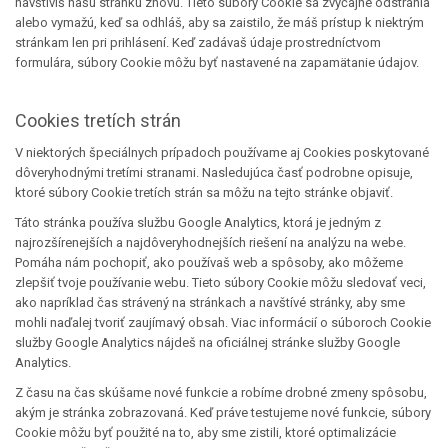
navštíviš našu stránku znovu. Tieto súbory Cookie sa zvyčajne odstránia
alebo vymažú, keď sa odhláš, aby sa zaistilo, že máš prístup k niektrým
stránkam len pri prihlásení. Keď zadávaš údaje prostredníctvom
formulára, súbory Cookie môžu byť nastavené na zapamätanie údajov.
Cookies tretích strán
V niektorých špeciálnych prípadoch používame aj Cookies poskytované
dôveryhodnými tretími stranami. Nasledujúca časť podrobne opisuje,
ktoré súbory Cookie tretích strán sa môžu na tejto stránke objaviť.
Táto stránka používa službu Google Analytics, ktorá je jedným z
najrozšírenejších a najdôveryhodnejších riešení na analýzu na webe.
Pomáha nám pochopiť, ako používaš web a spôsoby, ako môžeme
zlepšiť tvoje používanie webu. Tieto súbory Cookie môžu sledovať veci,
ako napríklad čas strávený na stránkach a navštívé stránky, aby sme
mohli naďalej tvoriť zaujímavý obsah. Viac informácií o súboroch Cookie
služby Google Analytics nájdeš na oficiálnej stránke služby Google
Analytics.
Z času na čas skúšame nové funkcie a robíme drobné zmeny spôsobu,
akým je stránka zobrazovaná. Keď práve testujeme nové funkcie, súbory
Cookie môžu byť použité na to, aby sme zistili, ktoré optimalizácie